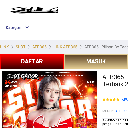
Kategori
LINK
SLOT
AFB365
LINK AFB365
AFB365 - Pilihan Bo Tog
DAFTAR
MASUK
AFB365 -
Terbaik 
AFB
MEREK
:
AFB365
AFB365
hadir se
pengalaman berm