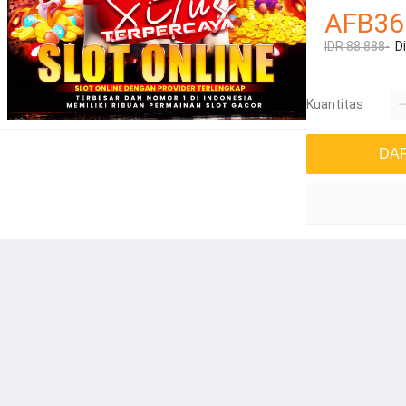
AFB36
IDR 88.888-
D
Kuantitas
DA