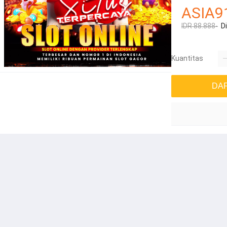
ASIA9
IDR 88.888-
D
Kuantitas
DA