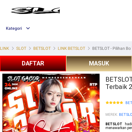
Kategori
LINK
SLOT
BETSLOT
LINK BETSLOT
BETSLOT - Pilihan Bo
DAFTAR
MASUK
BETSLOT 
Terbaik 
BE
MEREK
:
BETSL
BETSLOT
hadir
menawarkan pen