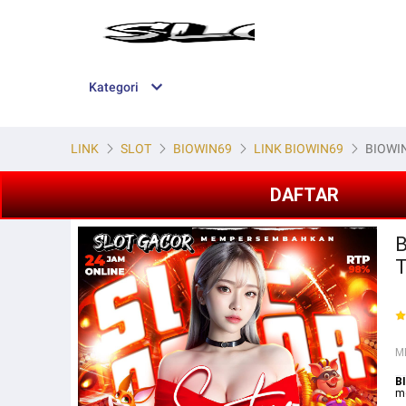
Kategori
LINK
SLOT
BIOWIN69
LINK BIOWIN69
BIOWIN
DAFTAR
B
T
M
B
m