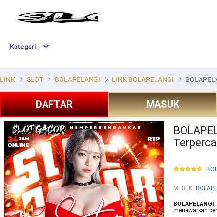
Kategori
LINK
SLOT
BOLAPELANGI
LINK BOLAPELANGI
BOLAPELAN
DAFTAR
MASUK
BOLAPELA
Terperca
BOL
MEREK
:
BOLAPE
BOLAPELANGI
h
menawarkan pen