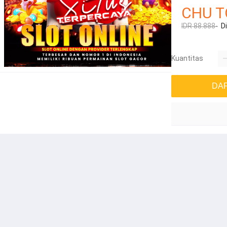
CHU T
IDR 88.888-
D
Kuantitas
DA