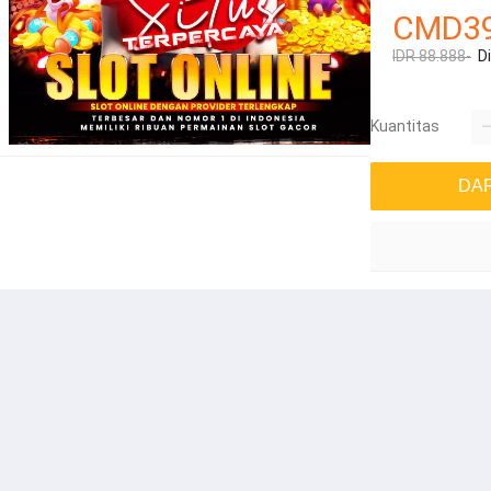
CMD39
IDR 88.888-
D
Kuantitas
DA