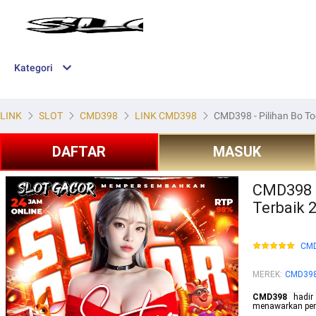
Kategori
LINK
SLOT
CMD398
LINK CMD398
CMD398 - Pilihan Bo To
DAFTAR
MASUK
CMD398 -
Terbaik 
CM
MEREK
:
CMD39
CMD398
hadir 
menawarkan pen