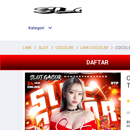
Kategori
LINK
SLOT
COCOL88
LINK COCOL88
COCOL88
DAFTAR
C
T
M
C
m