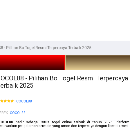
 - Pilihan Bo Togel Resmi Terpercaya Terbaik 2025
OCOL88 - Pilihan Bo Togel Resmi Terpercaya
erbaik 2025
COCOL88
EREK
:
COCOL88
OCOL88
hadir sebagai situs togel online terbaik di tahun 2025. Platform
enawarkan pengalaman bermain yang aman dan terpercaya dengan lisensi resmi