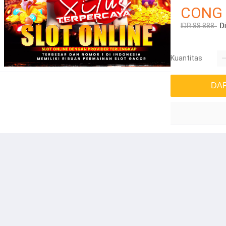
CONG 
IDR 88.888-
D
Kuantitas
DA