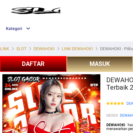
Kategori
LINK
SLOT
DEWAHOKI
LINK DEWAHOKI
DEWAHOKI - Pilih
DAFTAR
MASUK
DEWAHOKI
Terbaik 
DE
MEREK
:
DEWAH
DEWAHOKI
hadi
menawarkan pen