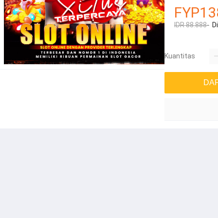
FYP13
IDR 88.888-
D
Kuantitas
DA