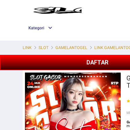
Kategori
LINK
SLOT
GAMELANTOGEL
LINK GAMELANTO
DAFTAR
G
T
M
G
m