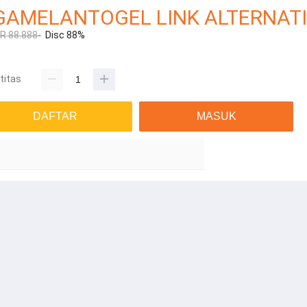
GAMELANTOGEL LINK ALTERNATI
DR 88.888-
Disc 88%
titas
DAFTAR
MASUK