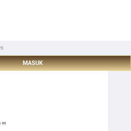
25
MASUK
 ini