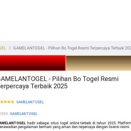
GEL
GAMELANTOGEL - Pilihan Bo Togel Resmi Terpercaya Terbaik 20
AMELANTOGEL - Pilihan Bo Togel Resmi
erpercaya Terbaik 2025
GAMELANTOGEL
EREK
:
GAMELANTOGEL
AMELANTOGEL
hadir sebagai situs togel online terbaik di tahun 2025. Platform
enawarkan pengalaman bermain yang aman dan terpercaya dengan lisensi resmi