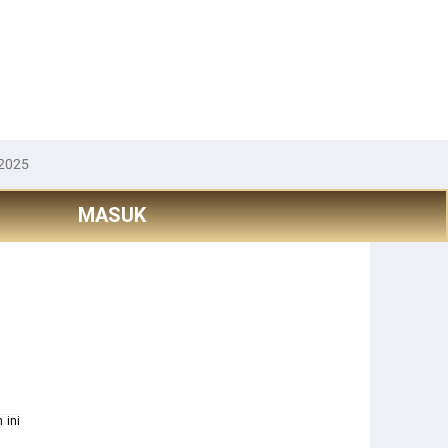
 2025
MASUK
 ini