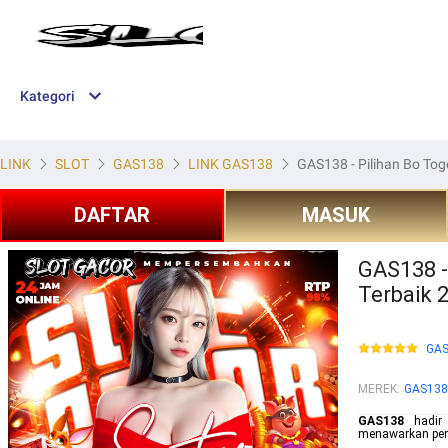
Kategori
LINK
SLOT
GAS138
LINK GAS138
GAS138 - Pilihan Bo Tog
DAFTAR
MASUK
GAS138 -
Terbaik 
GAS
MEREK
:
GAS138
GAS138
hadir 
menawarkan pen