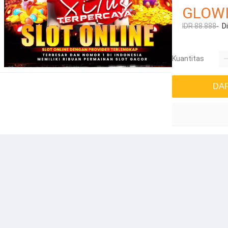
GLOWI
IDR 88.888-
D
Kuantitas
DA