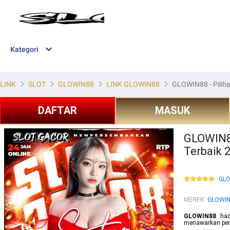
Kategori
LINK
SLOT
GLOWIN88
LINK GLOWIN88
GLOWIN88 - Piliha
DAFTAR
MASUK
GLOWIN88
Terbaik 
GL
MEREK
:
GLOWI
GLOWIN88
hadi
menawarkan pen