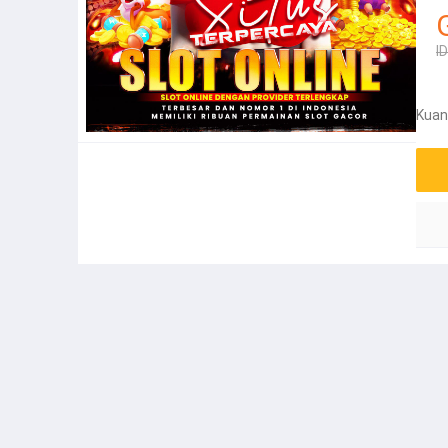
I
Kuan