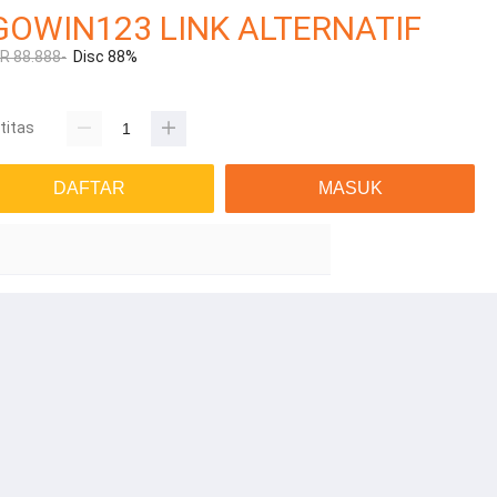
GOWIN123 LINK ALTERNATIF
DR 88.888-
Disc 88%
titas
DAFTAR
MASUK