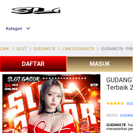
Kategori
LINK
SLOT
GUDANG78
LINK GUDANG78
GUDANG78 - Pilih
DAFTAR
MASUK
GUDANG78
Terbaik 
GU
MEREK
:
GUDAN
GUDANG78
hadi
menawarkan pen