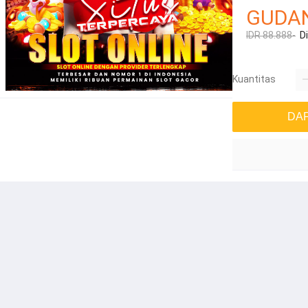
GUDAN
IDR 88.888-
D
Kuantitas
DA