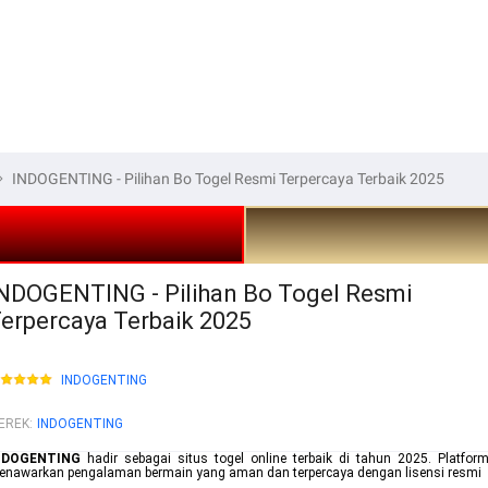
INDOGENTING - Pilihan Bo Togel Resmi Terpercaya Terbaik 2025
NDOGENTING - Pilihan Bo Togel Resmi
erpercaya Terbaik 2025
INDOGENTING
EREK
:
INDOGENTING
NDOGENTING
hadir sebagai situs togel online terbaik di tahun 2025. Platform
enawarkan pengalaman bermain yang aman dan terpercaya dengan lisensi resmi