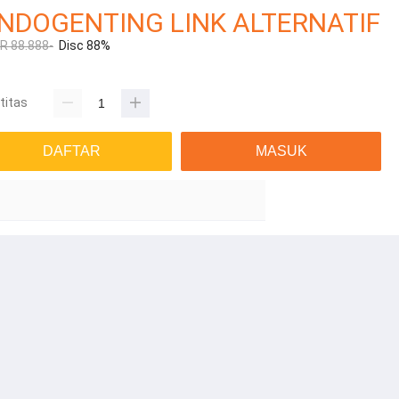
INDOGENTING LINK ALTERNATIF
DR 88.888-
Disc 88%
titas
DAFTAR
MASUK