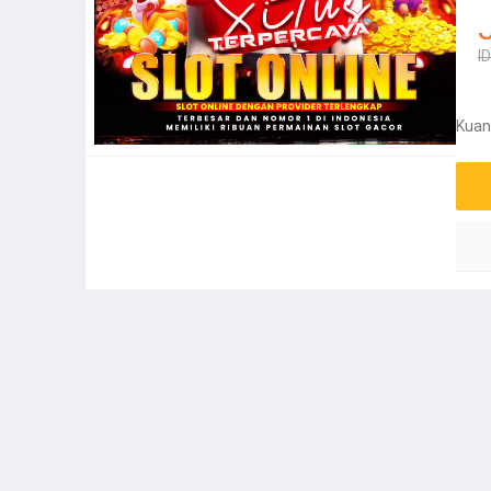
I
Kuan