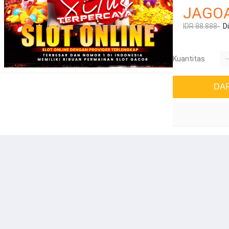
JAGOA
IDR 88.888-
D
Kuantitas
DA