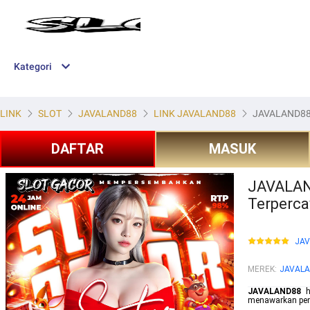
Kategori
LINK
SLOT
JAVALAND88
LINK JAVALAND88
JAVALAND88 -
DAFTAR
MASUK
JAVALAND
Terperca
JA
MEREK
:
JAVAL
JAVALAND88
ha
menawarkan pen