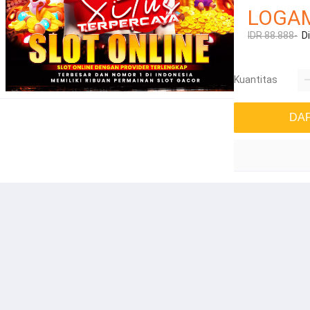
LOGAM
IDR 88.888-
D
Kuantitas
DA