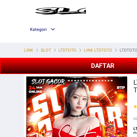
Kategori
LINK
SLOT
LTDTOTO
LINK LTDTOTO
LTDTOTO 
DAFTAR
L
T
M
L
m