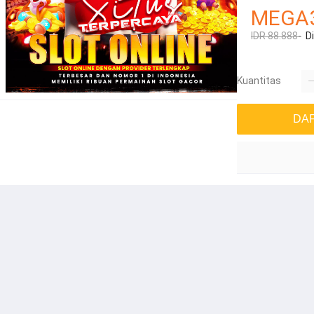
MEGA3
IDR 88.888-
D
Kuantitas
DA