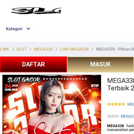
Kategori
LINK
SLOT
MEGA338
LINK MEGA338
MEGA338 - Pilihan B
DAFTAR
MASUK
MEGA338 
Terbaik 
ME
MEREK
:
MEGA3
MEGA338
hadir
menawarkan pen