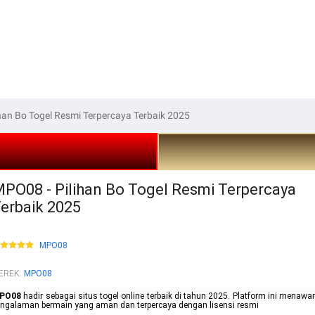
han Bo Togel Resmi Terpercaya Terbaik 2025
PO08 - Pilihan Bo Togel Resmi Terpercaya
erbaik 2025
MPO08
EREK
:
MPO08
PO08
hadir sebagai situs togel online terbaik di tahun 2025. Platform ini menawa
ngalaman bermain yang aman dan terpercaya dengan lisensi resmi