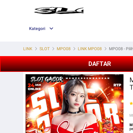
Kategori
LINK
SLOT
MPO08
LINK MPO08
MPO08 - Pili
DAFTAR
M
T
M
M
pe