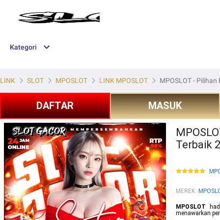
Kategori
LINK
SLOT
MPOSLOT
LINK MPOSLOT
MPOSLOT - Pilihan 
DAFTAR
MASUK
MPOSLOT 
Terbaik 
MP
MEREK
:
MPOSL
MPOSLOT
hadi
menawarkan pen