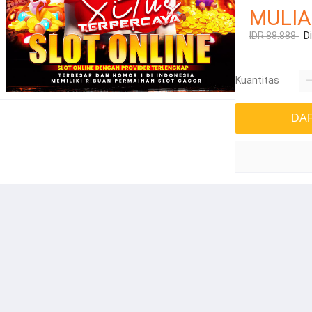
MULIA
IDR 88.888-
D
Kuantitas
DA