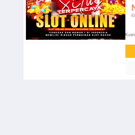
I
Kuan