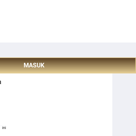
MASUK
a
 ini