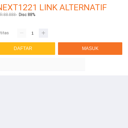
NEXT1221 LINK ALTERNATIF
DR 88.888-
Disc 88%
titas
DAFTAR
MASUK