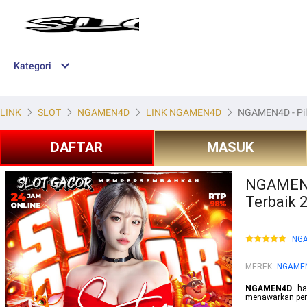
Kategori
LINK
SLOT
NGAMEN4D
LINK NGAMEN4D
NGAMEN4D - Pili
DAFTAR
MASUK
NGAMEN4D
Terbaik 
NG
MEREK
:
NGAME
NGAMEN4D
had
menawarkan pen