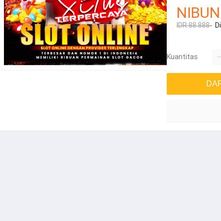
NIBUN
IDR 88.888-
D
Kuantitas
DA