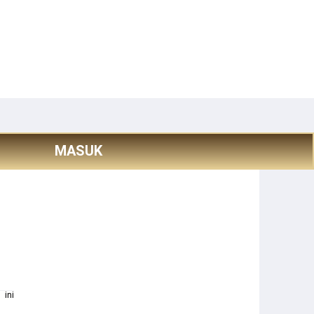
MASUK
 ini