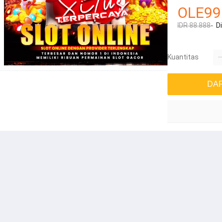
OLE99
IDR 88.888-
D
Kuantitas
DA