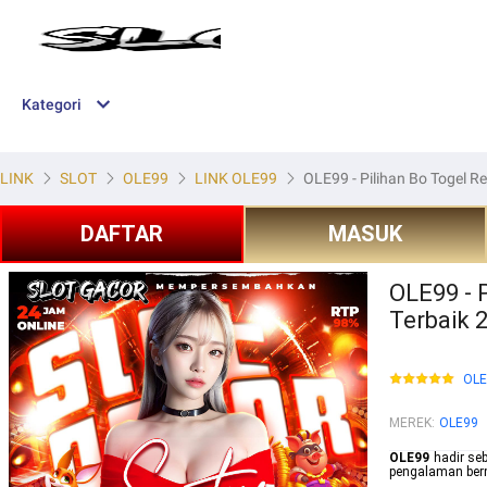
Kategori
LINK
SLOT
OLE99
LINK OLE99
OLE99 - Pilihan Bo Togel R
DAFTAR
MASUK
OLE99 - 
Terbaik 
OLE
MEREK
:
OLE99
OLE99
hadir seb
pengalaman berm