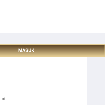
MASUK
 ini