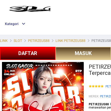
Kategori
LINK
SLOT
PETIRZEUS88
LINK PETIRZEUS88
PETIRZEUS88 
DAFTAR
MASUK
PETIRZEU
Terperca
PET
MEREK
:
PETIRZ
PETIRZEUS88
h
menawarkan pen