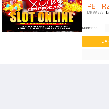
PETIR
IDR 88.888-
D
Kuantitas
DA