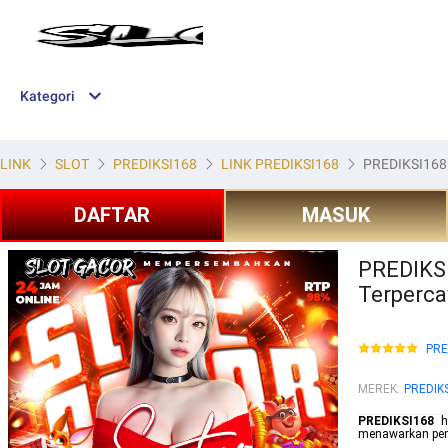
Kategori
LINK
SLOT
PREDIKSI168
LINK PREDIKSI168
PREDIKSI168 -
DAFTAR
MASUK
PREDIKSI
Terperca
PRE
MEREK
:
PREDIK
PREDIKSI168
ha
menawarkan pen