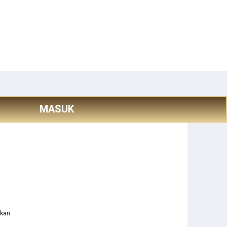
MASUK
rkan