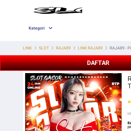
Kategori
LINK
SLOT
RAJA89
LINK RAJA89
RAJA89 - Pi
DAFTAR
R
T
M
R
pe