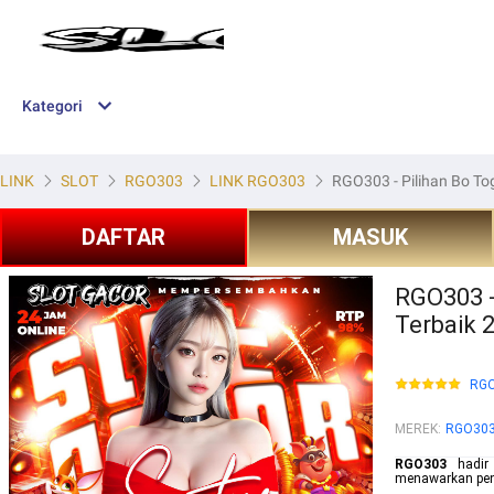
Kategori
LINK
SLOT
RGO303
LINK RGO303
RGO303 - Pilihan Bo To
DAFTAR
MASUK
RGO303 -
Terbaik 
RG
MEREK
:
RGO30
RGO303
hadir 
menawarkan pen