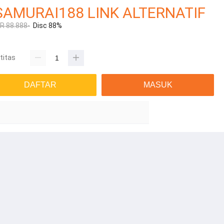
SAMURAI188 LINK ALTERNATIF
DR 88.888-
Disc 88%
titas
DAFTAR
MASUK