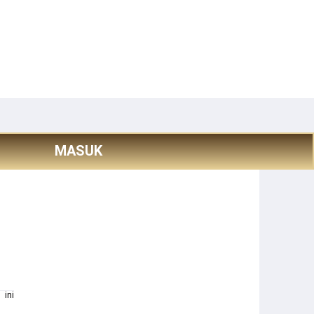
MASUK
 ini