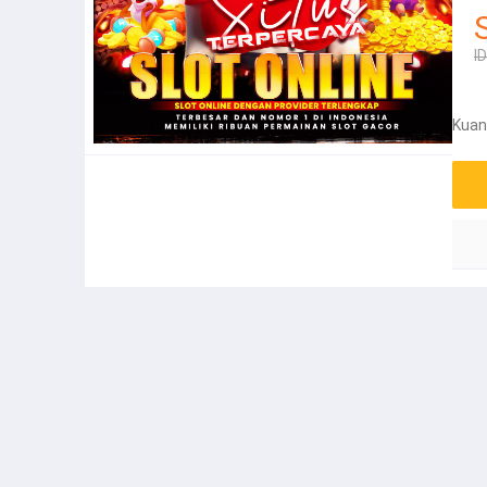
I
Kuan