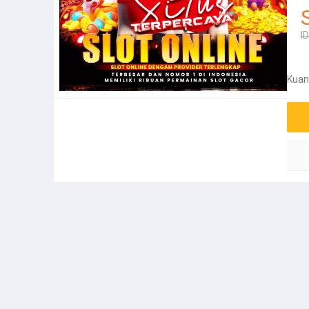
I
Kuan