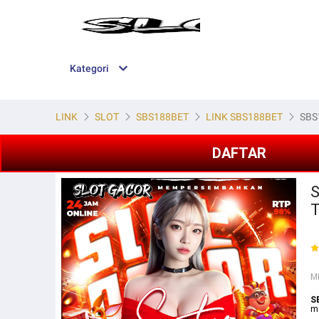
Kategori
LINK
SLOT
SBS188BET
LINK SBS188BET
SBS1
DAFTAR
S
T
M
S
m