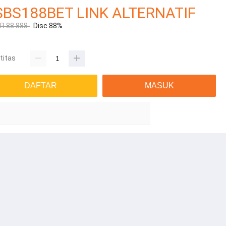
SBS188BET LINK ALTERNATIF
DR 88.888-
Disc 88%
titas
DAFTAR
MASUK