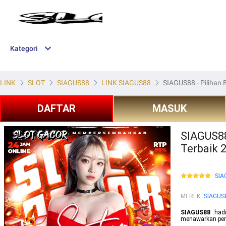
Kategori
LINK
SLOT
SIAGUS88
LINK SIAGUS88
SIAGUS88 - Pilihan 
DAFTAR
MASUK
SIAGUS88
Terbaik 
SIA
MEREK
:
SIAGUS
SIAGUS88
hadir
menawarkan pen