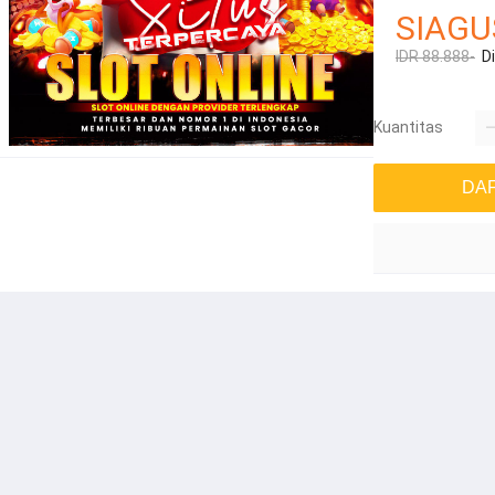
SIAGU
IDR 88.888-
D
Kuantitas
DA