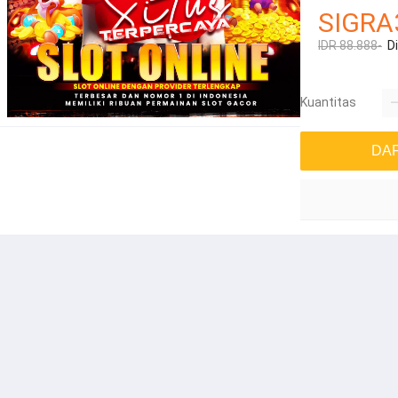
SIGRA
IDR 88.888-
D
Kuantitas
DA