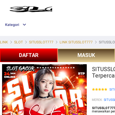
Kategori
LINK
SLOT
SITUSSLOT777
LINK SITUSSLOT777
SITUSSLOT
DAFTAR
MASUK
SITUSSLO
Terperca
SIT
MEREK
:
SITUSS
SITUSSLOT77
menawarkan pen