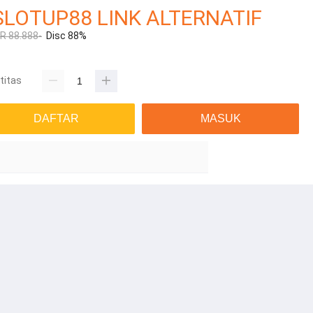
SLOTUP88 LINK ALTERNATIF
DR 88.888-
Disc 88%
titas
DAFTAR
MASUK