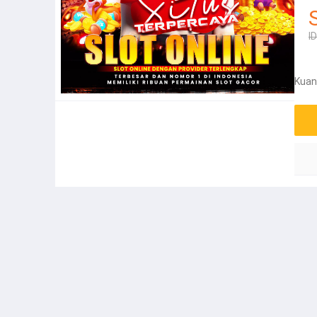
I
Kuan