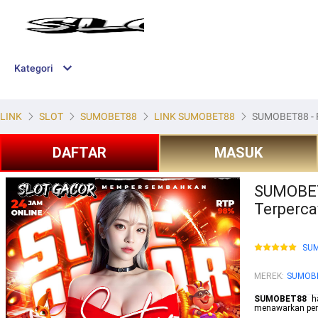
Kategori
LINK
SLOT
SUMOBET88
LINK SUMOBET88
SUMOBET88 - Pi
DAFTAR
MASUK
SUMOBET8
Terperca
SU
MEREK
:
SUMOB
SUMOBET88
ha
menawarkan pen