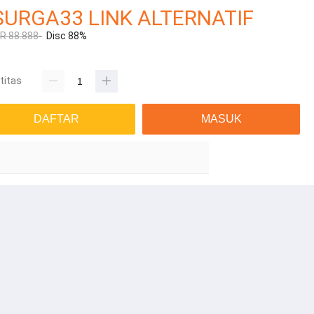
SURGA33 LINK ALTERNATIF
DR 88.888-
Disc 88%
titas
DAFTAR
MASUK