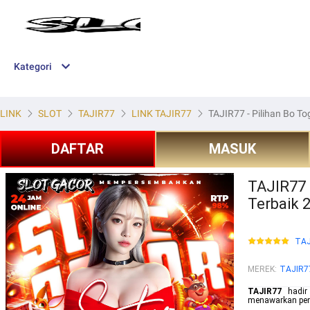
Kategori
LINK
SLOT
TAJIR77
LINK TAJIR77
TAJIR77 - Pilihan Bo To
DAFTAR
MASUK
TAJIR77 
Terbaik 
TAJ
MEREK
:
TAJIR7
TAJIR77
hadir 
menawarkan pen