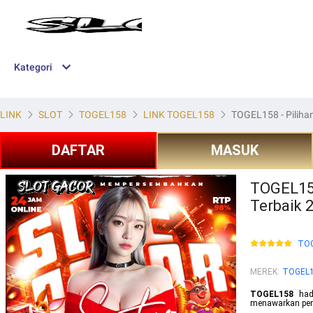
Kategori
LINK
SLOT
TOGEL158
LINK TOGEL158
TOGEL158 - Piliha
DAFTAR
MASUK
TOGEL158
Terbaik 
TO
MEREK
:
TOGEL
TOGEL158
hadi
menawarkan pen