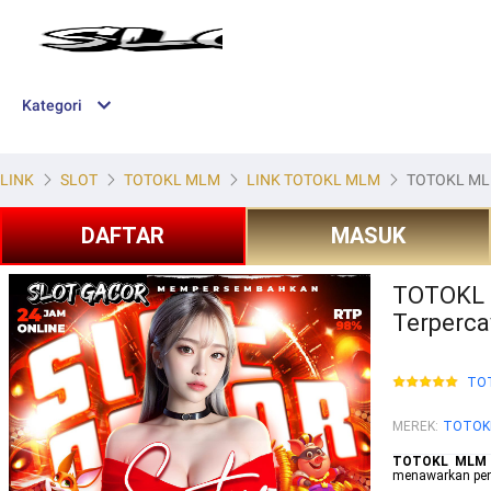
Kategori
LINK
SLOT
TOTOKL MLM
LINK TOTOKL MLM
TOTOKL MLM 
DAFTAR
MASUK
TOTOKL M
Terperca
TO
MEREK
:
TOTOK
TOTOKL MLM
menawarkan pen