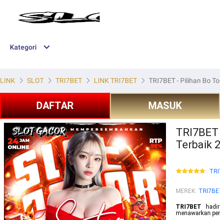
Kategori
LINK
SLOT
TRI7BET
LINK TRI7BET
TRI7BET - Pilihan Bo T
DAFTAR
MASUK
TRI7BET 
Terbaik 
TRI
MEREK
:
TRI7BE
TRI7BET
hadir 
menawarkan pen