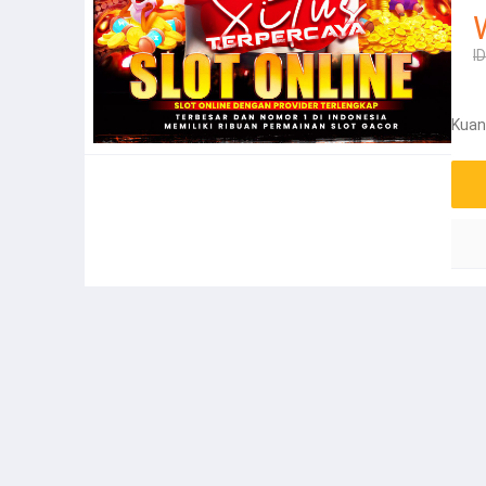
I
Kuan