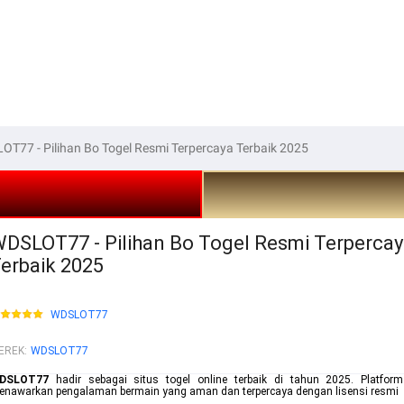
T77 - Pilihan Bo Togel Resmi Terpercaya Terbaik 2025
DSLOT77 - Pilihan Bo Togel Resmi Terperca
erbaik 2025
WDSLOT77
EREK
:
WDSLOT77
DSLOT77
hadir sebagai situs togel online terbaik di tahun 2025. Platform
enawarkan pengalaman bermain yang aman dan terpercaya dengan lisensi resmi